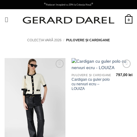
Skip
⭐
⭐
Reduceri începând cu 20% la Colecția Nouă
to
content
0
COLECȚIA VARĂ 2026
/
PULOVERE ȘI CARDIGANE
Adauga
Adauga
797,00
lei
la
la
PULOVERE ȘI CARDIGANE
favorite
favorite
Cardigan cu guler polo
cu nervuri ecru –
LOUIZA