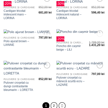
-20%
-30%
Adauga
Adauga
852,00
lei
852,00
lei
la
la
PULOVERE ȘI CARDIGANE
PULOVERE ȘI CARDIGANE
favorite
favorite
Cardigan tricotat
Cardigan tricotat
681,60
lei
596,40
lei
iridescent maro –
iridescent natural –
LORINA
LORINA
797,00
lei
PULOVERE ȘI CARDIGANE
-20%
Adauga
Adauga
STOC EPUIZAT
Polo ajurat brown –
1.789,00
lei
la
la
PULOVERE ȘI CARDIGANE
LIANNE
1.431,20
lei
favorite
favorite
Poncho din cașmir
beige – LILI
Adauga
Adauga
797,00
lei
la
la
PULOVERE ȘI CARDIGANE
favorite
favorite
Pulover croșetat cu
852,00
lei
PULOVERE ȘI CARDIGANE
mânecă scurtă ecru –
Pulover croșetat cu
LAZARE
dungi contrastante
bleumarin – LORETTA
1
2