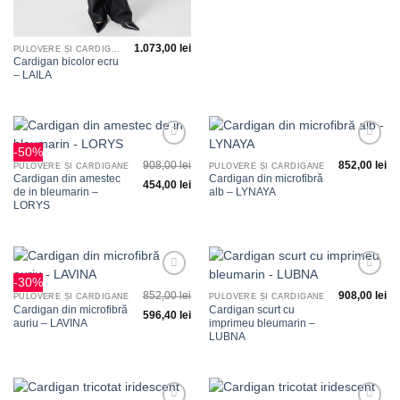
1.073,00
lei
PULOVERE ȘI CARDIGANE
Cardigan bicolor ecru
– LAILA
-50%
Adauga
Adauga
908,00
lei
852,00
lei
la
la
PULOVERE ȘI CARDIGANE
PULOVERE ȘI CARDIGANE
favorite
favorite
Cardigan din amestec
Cardigan din microfibră
454,00
lei
de in bleumarin –
alb – LYNAYA
LORYS
-30%
Adauga
Adauga
852,00
lei
908,00
lei
la
la
PULOVERE ȘI CARDIGANE
PULOVERE ȘI CARDIGANE
favorite
favorite
Cardigan din microfibră
Cardigan scurt cu
596,40
lei
auriu – LAVINA
imprimeu bleumarin –
LUBNA