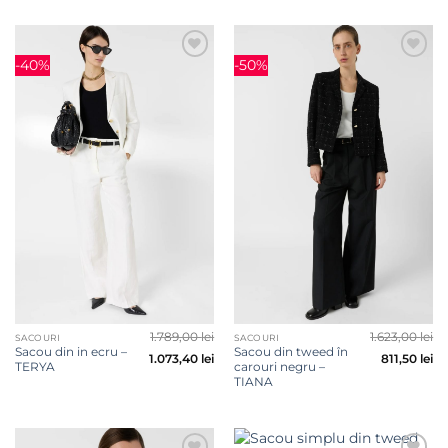
-40%
-50%
Adauga
Adauga
la
la
favorite
favorite
1.789,00
lei
1.623,00
lei
SACOURI
SACOURI
Sacou din in ecru –
Sacou din tweed în
1.073,40
lei
811,50
lei
TERYA
carouri negru –
TIANA