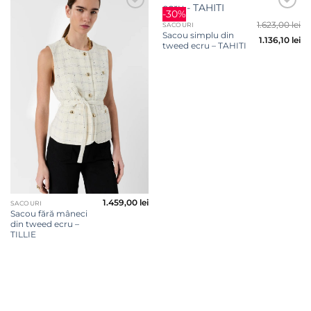
-30%
Adauga
Adauga
1.623,00
lei
la
la
SACOURI
favorite
favorite
Sacou simplu din
1.136,10
lei
tweed ecru – TAHITI
1.459,00
lei
SACOURI
Sacou fără mâneci
din tweed ecru –
TILLIE