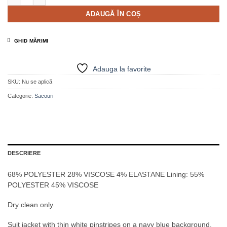
ADAUGĂ ÎN COȘ
GHID MĂRIMI
Adauga la favorite
SKU:
Nu se aplică
Categorie:
Sacouri
DESCRIERE
68% POLYESTER 28% VISCOSE 4% ELASTANE Lining: 55%
POLYESTER 45% VISCOSE
Dry clean only.
Suit jacket with thin white pinstripes on a navy blue background,