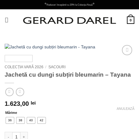
Skip
⭐
⭐
Reduceri începând cu 20% la Colecția Nouă
to
content
0
Adauga
la
COLECȚIA VARĂ 2026
/
SACOURI
favorite
Jachetă cu dungi subțiri bleumarin – Tayana
1.623,00
lei
ANULEAZĂ
Mărime
36
38
40
42
Cantitate Jachetă cu dungi subțiri bleumarin - Tayana