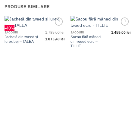
PRODUSE SIMILARE
-40%
Adauga
Adauga
1.789,00
lei
1.459,00
lei
la
la
SACOURI
SACOURI
favorite
favorite
Jachetă din tweed și
Sacou fără mâneci
1.073,40
lei
lurex bej – TALEA
din tweed ecru –
TILLIE