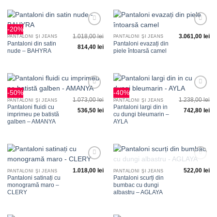
-20%
Adauga
Adauga
1.018,00
lei
3.061,00
lei
la
la
PANTALONI ŞI JEANS
PANTALONI ŞI JEANS
favorite
favorite
Pantaloni din satin
Pantaloni evazați din
814,40
lei
nude – BAHYRA
piele întoarsă camel
-50%
-40%
Adauga
Adauga
1.073,00
lei
1.238,00
lei
la
la
PANTALONI ŞI JEANS
PANTALONI ŞI JEANS
favorite
favorite
Pantaloni fluidi cu
Pantaloni largi din in
536,50
lei
742,80
lei
imprimeu pe batistă
cu dungi bleumarin –
galben – AMANYA
AYLA
Adauga
Adauga
STOC EPUIZAT
1.018,00
lei
522,00
lei
la
la
PANTALONI ŞI JEANS
PANTALONI ŞI JEANS
favorite
favorite
Pantaloni satinați cu
Pantaloni scurți din
monogramă maro –
bumbac cu dungi
CLERY
albastru – AGLAYA