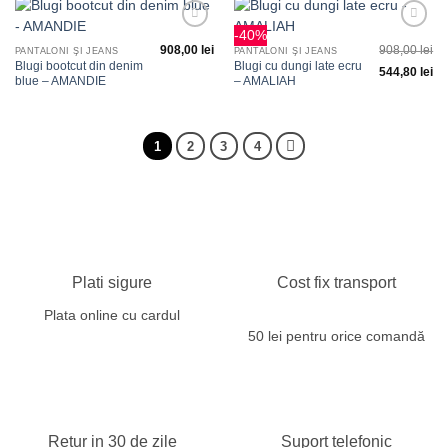
-40%
Adauga
Adauga
908,00
lei
908,00
lei
la
la
PANTALONI ŞI JEANS
PANTALONI ŞI JEANS
favorite
favorite
Blugi bootcut din denim
Blugi cu dungi late ecru
544,80
lei
blue – AMANDIE
– AMALIAH
1
2
3
4
Plati sigure
Cost fix transport
Plata online cu cardul
50 lei pentru orice comandă
Retur in 30 de zile
Suport telefonic