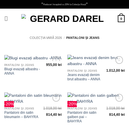
Skip
⭐
⭐
Reduceri începând cu 20% la Colecția Nouă
to
content
0
COLECȚIA VARĂ 2026
/
PANTALONI ŞI JEANS
955,00
lei
PANTALONI ŞI JEANS
Adauga
Adauga
Blugi evazați albastru -
1.012,00
lei
la
la
PANTALONI ŞI JEANS
ANNA
favorite
favorite
Jeans evazați denim
brut albastru – ANNA
-20%
-20%
Adauga
Adauga
1.018,00
lei
1.018,00
lei
la
la
PANTALONI ŞI JEANS
PANTALONI ŞI JEANS
favorite
favorite
Pantaloni din satin
Pantaloni din satin
814,40
lei
814,40
lei
bleumarin – BAHYRA
galben pai –
BAHYRA