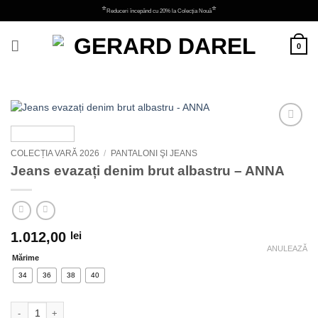
Skip
⭐
⭐
Reduceri începând cu 20% la Colecția Nouă
to
content
0
Adauga
la
COLECȚIA VARĂ 2026
/
PANTALONI ŞI JEANS
favorite
Jeans evazați denim brut albastru – ANNA
1.012,00
lei
ANULEAZĂ
Mărime
34
36
38
40
Cantitate Jeans evazați denim brut albastru - ANNA