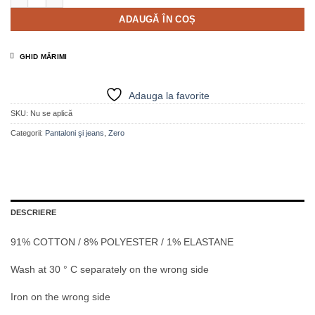
ADAUGĂ ÎN COȘ
GHID MĂRIMI
Adauga la favorite
SKU:
Nu se aplică
Categorii:
Pantaloni şi jeans
,
Zero
DESCRIERE
91% COTTON / 8% POLYESTER / 1% ELASTANE
Wash at 30 ° C separately on the wrong side
Iron on the wrong side