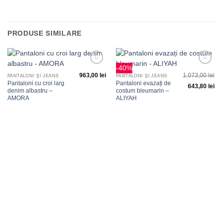
PRODUSE SIMILARE
-40%
Adauga
Adauga
963,00
lei
1.073,00
lei
la
la
PANTALONI ŞI JEANS
PANTALONI ŞI JEANS
favorite
favorite
Pantaloni cu croi larg
Pantaloni evazați de
643,80
lei
denim albastru –
costum bleumarin –
AMORA
ALIYAH