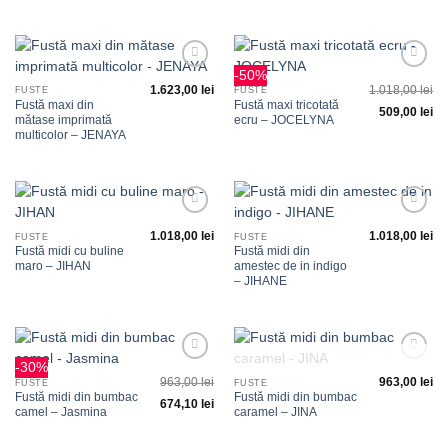
-50%
Adauga
Adauga
1.623,00
lei
1.018,00
lei
la
la
FUSTE
FUSTE
favorite
favorite
Fustă maxi din
Fustă maxi tricotată
509,00
lei
mătase imprimată
ecru – JOCELYNA
multicolor – JENAYA
Adauga
Adauga
1.018,00
lei
1.018,00
lei
la
la
FUSTE
FUSTE
favorite
favorite
Fustă midi cu buline
Fustă midi din
maro – JIHAN
amestec de in indigo
– JIHANE
-30%
Adauga
Adauga
STOC EPUIZAT
963,00
lei
963,00
lei
la
la
FUSTE
FUSTE
favorite
favorite
Fustă midi din bumbac
Fustă midi din bumbac
674,10
lei
camel – Jasmina
caramel – JINA