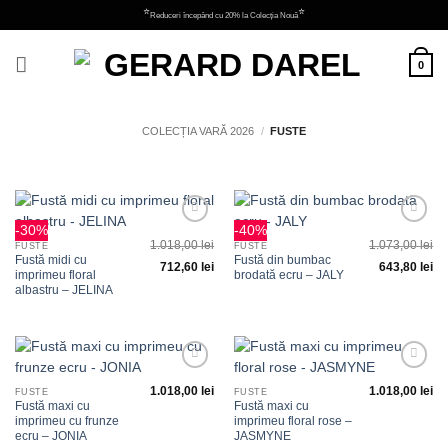
Skip
⭐
⭐
Reduceri începând cu 20% la Colecția Nouă
to
content
0
COLECȚIA VARĂ 2026
/
FUSTE
-30%
-40%
Adauga
Adauga
1.018,00
lei
1.073,00
lei
la
la
FUSTE
FUSTE
favorite
favorite
Fustă midi cu
Fustă din bumbac
712,60
lei
643,80
lei
imprimeu floral
brodată ecru – JALY
albastru – JELINA
Adauga
Adauga
1.018,00
lei
1.018,00
lei
la
la
FUSTE
FUSTE
favorite
favorite
Fustă maxi cu
Fustă maxi cu
imprimeu cu frunze
imprimeu floral rose –
ecru – JONIA
JASMYNE