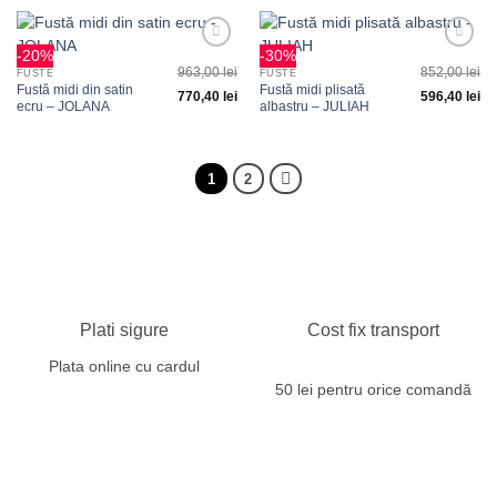
-20%
-30%
Adauga
Adauga
963,00
lei
852,00
lei
la
la
FUSTE
FUSTE
favorite
favorite
Fustă midi din satin
Fustă midi plisată
770,40
lei
596,40
lei
ecru – JOLANA
albastru – JULIAH
1
2
Plati sigure
Cost fix transport
Plata online cu cardul
50 lei pentru orice comandă