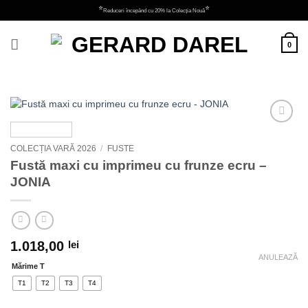
Skip
⭐
⭐
Reduceri începând cu 20% la Colecția Nouă
to
content
0
Adauga
la
COLECȚIA VARĂ 2026
/
FUSTE
favorite
Fustă maxi cu imprimeu cu frunze ecru –
JONIA
1.018,00
lei
ANULEAZĂ
Mărime T
T1
T2
T3
T4