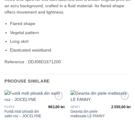
an ecru background, crafted in a fluid material. Its flared shape
offers movement and lightness.
Flared shape
Vegetal pattern
Long skirt
Elasticated waistband
Reference : DDJ08D1671200
PRODUSE SIMILARE
Adauga
Adauga
963,00
lei
2.550,00
lei
la
la
FUSTE
GENȚI
favorite
favorite
Fustă midi plisată din
Geanta din piele
satin roz – JOCELYNE
matlasata LE FANNY