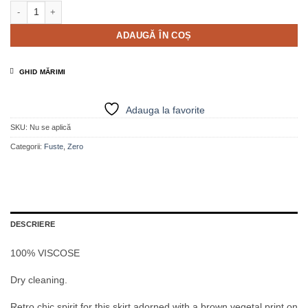
Cantitate Fustă maxi cu imprimeu cu frunze ecru - JONIA
ADAUGĂ ÎN COȘ
GHID MĂRIMI
Adauga la favorite
SKU:
Nu se aplică
Categorii:
Fuste
,
Zero
DESCRIERE
100% VISCOSE
Dry cleaning.
Retro chic spirit for this skirt adorned with a brown vegetal print on