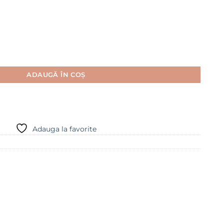
bac caramel - JINA
ADAUGĂ ÎN COȘ
Adauga la favorite