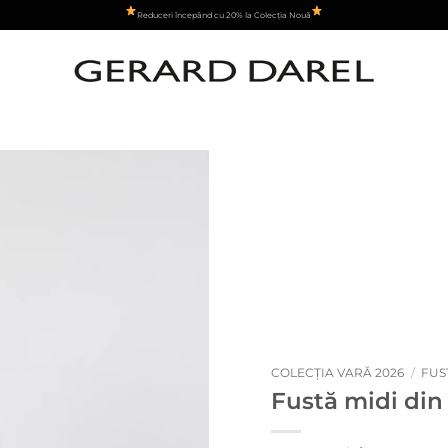
Reduceri începând cu 20% la Colecția Nouă
Adauga
la
favorite
COLECȚIA VARĂ 2026
/
FUS
Fustă midi di