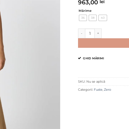
963,00
lei
Mărime
36
38
40
Cantitate Fustă midi din bum
GHID MĂRIMI
SKU:
Nu se aplică
Categorii:
Fuste
,
Zero