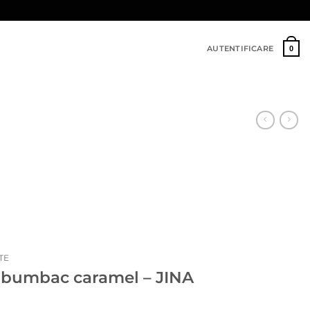
AUTENTIFICARE
0
TE
n bumbac caramel – JINA