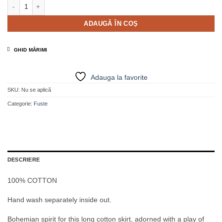
Cantitate Fustă din bumbac brodată ecru - JALY
ADAUGĂ ÎN COȘ
GHID MĂRIMI
Adauga la favorite
SKU:
Nu se aplică
Categorie:
Fuste
DESCRIERE
100% COTTON
Hand wash separately inside out.
Bohemian spirit for this long cotton skirt, adorned with a play of