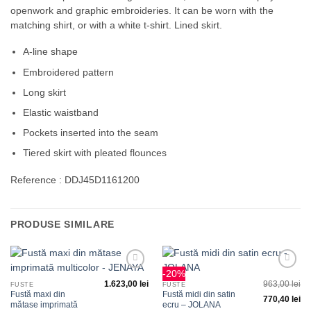
openwork and graphic embroideries. It can be worn with the
matching shirt, or with a white t-shirt. Lined skirt.
A-line shape
Embroidered pattern
Long skirt
Elastic waistband
Pockets inserted into the seam
Tiered skirt with pleated flounces
Reference : DDJ45D1161200
PRODUSE SIMILARE
-20%
Adauga
Adauga
1.623,00
lei
963,00
lei
la
la
FUSTE
FUSTE
favorite
favorite
Fustă maxi din
Fustă midi din satin
770,40
lei
mătase imprimată
ecru – JOLANA