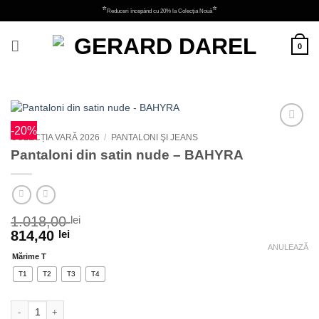
Skip
⭐
⭐
Reduceri începând cu 20% la Colecția Nouă
to
content
0
-20%
Adauga
COLECȚIA VARĂ 2026
/
PANTALONI ŞI JEANS
la
Pantaloni din satin nude – BAHYRA
favorite
1.018,00
lei
814,40
lei
ANULEAZĂ
Mărime T
T1
T2
T3
T4
Cantitate Pantaloni din satin nude - BAHYRA