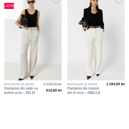
-40%
Adauga
Adauga
la
la
favorite
favorite
1.018,00
lei
1.184,00
lei
PANTALONI ŞI JEANS
PANTALONI ŞI JEANS
Pantaloni din satin cu
Pantaloni de costum
610,80
lei
buline ecru – AELIS
din in ecru – ABELLE