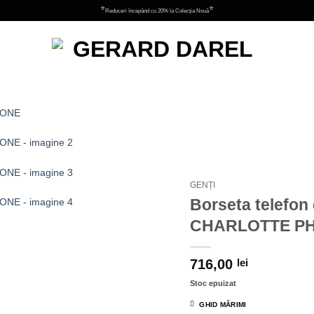
⭐
⭐
Reduceri începând cu 20% la Colecția Nouă
Adauga
la
favorite
GENȚI
Borseta telefon 
CHARLOTTE P
716,00
lei
Stoc epuizat
GHID MĂRIMI