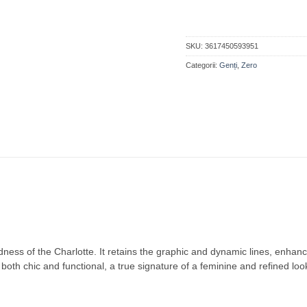
SKU:
3617450593951
Categorii:
Genți
,
Zero
ness of the Charlotte. It retains the graphic and dynamic lines, enhanc
e both chic and functional, a true signature of a feminine and refined loo