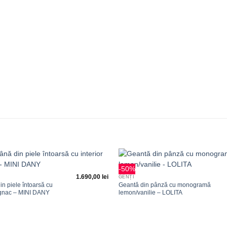
+
-50%
Adauga
1.690,00
lei
GENȚI
la
n piele întoarsă cu
Geantă din pânză cu monogramă
favorite
cognac – MINI DANY
lemon/vanilie – LOLITA