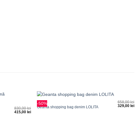
+
658,00
lei
GENȚI
-50%
329,00
lei
Adauga
Adauga
Geanta shopping bag denim LOLITA
830,00
lei
la
la
415,00
lei
favorite
favorite