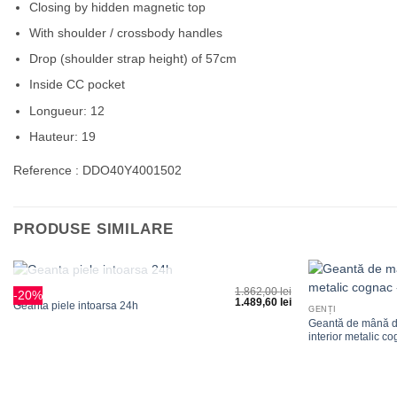
Closing by hidden magnetic top
With shoulder / crossbody handles
Drop (shoulder strap height) of 57cm
Inside CC pocket
Longueur: 12
Hauteur: 19
Reference : DDO40Y4001502
PRODUSE SIMILARE
+
+
1.862,00
lei
GENȚI
STOC EPUIZAT
-20%
1.489,60
lei
Adauga
Geanta piele intoarsa 24h
GENȚI
la
Geantă de mână di
favorite
interior metalic 