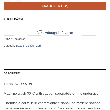
ADAUGĂ ÎN COȘ
GHID MĂRIMI
Adauga la favorite
SKU:
Nu se aplică
Categorii:
Bluze şi cămăși
,
Zero
DESCRIERE
100% POLYESTER
Machine wash 30°C with caution separately on the underside
Chemise à col tailleur confectionnée dans une matière satinée
bleue marine avec un liseré blanc. Sa coupe droite et ses trois