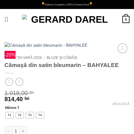
Skip
Reduceri începând cu 20% la Colecția Nouă
to
content
0
-20%
Adauga
COLECȚIA VARĂ 2026
/
BLUZE ŞI CĂMĂȘI
la
Cămașă din satin bleumarin – BAHYALEE
favorite
1.018,00
lei
814,40
lei
ANULEAZĂ
Mărime T
T1
T2
T3
T4
Cantitate Cămașă din satin bleumarin - BAHYALEE