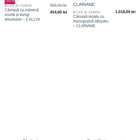
-50%
Adauga
Adauga
908,00
lei
la
la
BLUZE ŞI CĂMĂȘI
favorite
favorite
Cămașă cu mânecă
1.018,00
lei
454,00
lei
BLUZE ŞI CĂMĂȘI
scurtă și dungi
Cămașă moale cu
bleumarin – CALLYA
monogramă albastru
– CLARIANE