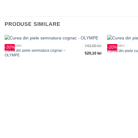
PRODUSE SIMILARE
+
+
743,00
lei
ACCESORII
ACCESORII
-30%
-20%
Adauga
Curea din piele semnatura cognac –
Curea din piele 
520,10
lei
la
OLYMPE
favorite