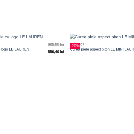
+
688,00
lei
ACCESORII
-20%
Adauga
cu logo LE LAUREN
Curea piele aspect piton LE MINI LAU
550,40
lei
la
favorite