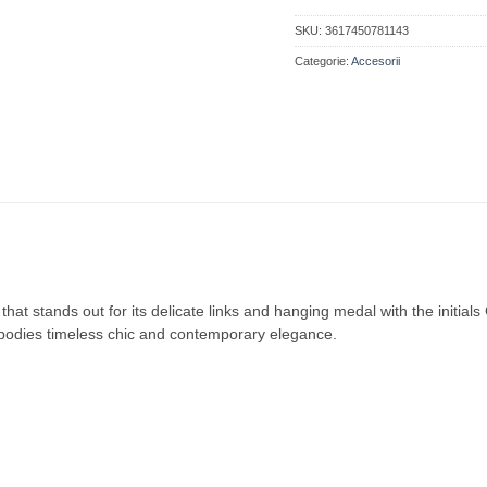
SKU:
3617450781143
Categorie:
Accesorii
t stands out for its delicate links and hanging medal with the initials G
, embodies timeless chic and contemporary elegance.