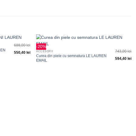
+
688,00
lei
-20%
Adauga
Adauga
REN
743,00
lei
ACCESORII
550,40
lei
la
la
Curea din piele cu semnatura LE LAUREN
favorite
favorite
594,40
lei
EMAIL