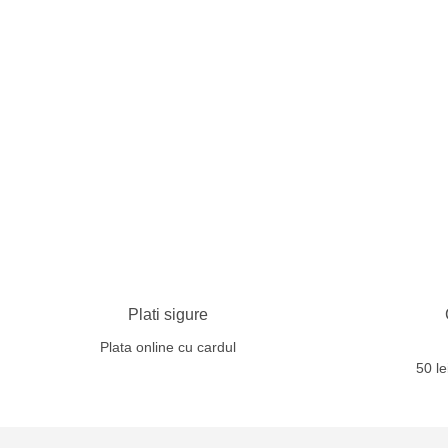
Plati sigure
Plata online cu cardul
50 l
Copyright 2026 ©
Gerard Darel