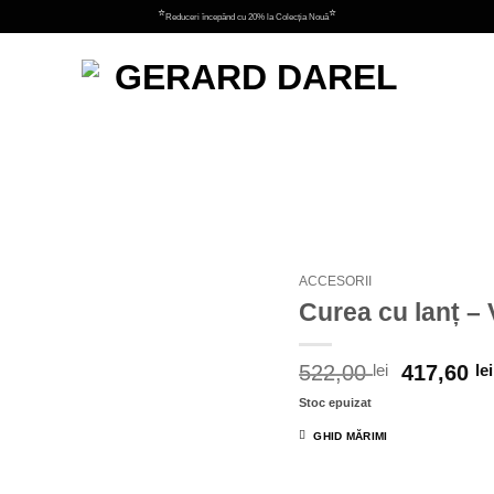
⭐
⭐
Reduceri începând cu 20% la Colecția Nouă
Adauga
la
favorite
ACCESORII
Curea cu lanț 
522,00
lei
417,60
lei
Stoc epuizat
GHID MĂRIMI