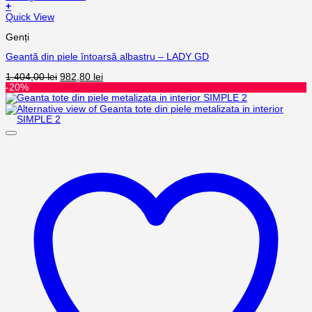
+
Quick View
Genți
Geantă din piele întoarsă albastru – LADY GD
1.404,00
lei
982,80
lei
-20%