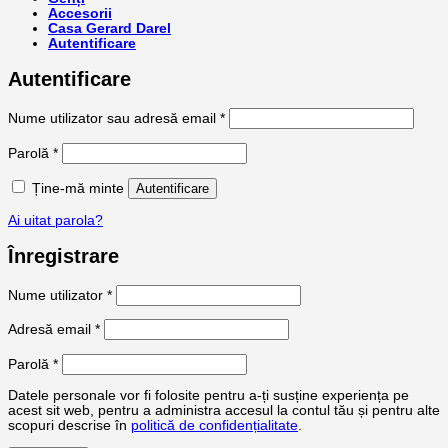
Accesorii
Casa Gerard Darel
Autentificare
Autentificare
Obligatoriu
Nume utilizator sau adresă email
*
Obligatoriu
Parolă
*
Ține-mă minte
Autentificare
Ai uitat parola?
Înregistrare
Obligatoriu
Nume utilizator
*
Obligatoriu
Adresă email
*
Obligatoriu
Parolă
*
Datele personale vor fi folosite pentru a-ți susține experiența pe
acest sit web, pentru a administra accesul la contul tău și pentru alte
scopuri descrise în
politică de confidențialitate
.