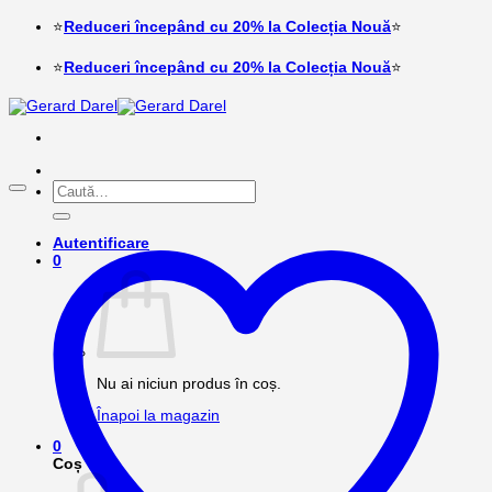
Skip
⭐
Reduceri începând cu 20% la Colecția Nouă
⭐
to
content
⭐
Reduceri începând cu 20% la Colecția Nouă
⭐
Caută
după:
Autentificare
0
Nu ai niciun produs în coș.
Înapoi la magazin
0
Coș