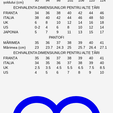
90
94
98
102
106
110
114
șoldului (cm)
ECHIVALENTA DIMENSIUNILOR PENTRU ALTE ȚĂRI
FRANȚA
34
36
38
40
42
44
46
ITALIA
38
40
42
44
46
48
50
UK
6
8
10
12
14
16
18
US
0-2
4
6
8
10
12
14
JAPONIA
5
7
9
11
13
15
17
PANTOFI
MĂRIMEA
35
36
37
38
39
40
41
Mărimea (cm)
23
23.7
24.3
25
25.7
26.4
27.1
ECHIVALENTA DIMENSIUNILOR PENTRU ALTE ȚĂRI
FRANȚA
35
36
37
38
39
40
41
ITALIA
34
35
36
37
38
39
40
UK
2.5
3.5
4.5
5.5
6.5
7.5
8.5
US
4
5
6
7
8
9
10