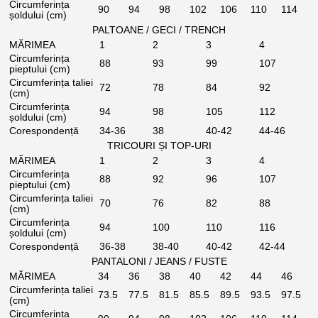
Circumferința
90
94
98
102
106
110
114
șoldului (cm)
PALTOANE / GECI / TRENCH
MĂRIMEA
1
2
3
4
Circumferința
88
93
99
107
pieptului (cm)
Circumferința taliei
72
78
84
92
(cm)
Circumferința
94
98
105
112
șoldului (cm)
Corespondență
34-36
38
40-42
44-46
TRICOURI ȘI TOP-URI
MĂRIMEA
1
2
3
4
Circumferința
88
92
96
107
pieptului (cm)
Circumferința taliei
70
76
82
88
(cm)
Circumferința
94
100
110
116
șoldului (cm)
Corespondență
36-38
38-40
40-42
42-44
PANTALONI / JEANS / FUSTE
MĂRIMEA
34
36
38
40
42
44
46
Circumferința taliei
73.5
77.5
81.5
85.5
89.5
93.5
97.5
(cm)
Circumferința