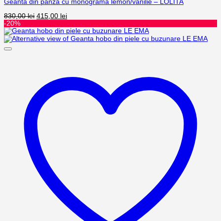
Geantă din pânză cu monogramă lemon/vanilie – LOLITA
830,00
lei
415,00
lei
-20%