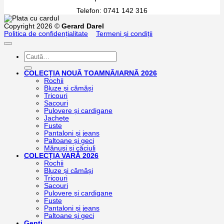
Telefon: 0741 142 316
Copyright 2026 ©
Gerard Darel
Politica de confidențialitate
Termeni și condiții
Caută
după:
COLECȚIA NOUĂ TOAMNĂ/IARNĂ 2026
Rochii
Bluze și cămăși
Tricouri
Sacouri
Pulovere și cardigane
Jachete
Fuste
Pantaloni și jeans
Paltoane și geci
Mănuși și căciuli
COLECȚIA VARĂ 2026
Rochii
Bluze și cămăși
Tricouri
Sacouri
Pulovere și cardigane
Fuste
Pantaloni și jeans
Paltoane și geci
Genți