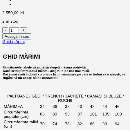
2.550,00
lei
2 în stoc
Cantitate
Geanta
Adaugă în coș
de
Ghid mărimi
mana
din
piele
impletita
GHID MĂRIMI
caramel
-
Următoarele tabele vă ajută să alegeți măsura potrivită.
24H
Dacă ezitați între două mărimi, alegeți-o pe cea mai mică.
Dacă mai aveți îndoieli cu privire la dimensiunea pe care ar trebui să o alegeți, vă
rugăm să nu ezitați să ne contactați.
PALTOANE / GECI / TRENCH / JACHETE / CĂMAȘI ȘI BLUZE /
ROCHII
MĂRIMEA
34
36
38
40
42
44
46
Circumferința
85
89
93
97
101
105
109
pieptului (cm)
Circumferința taliei
70
74
78
82
86
90
94
(cm)