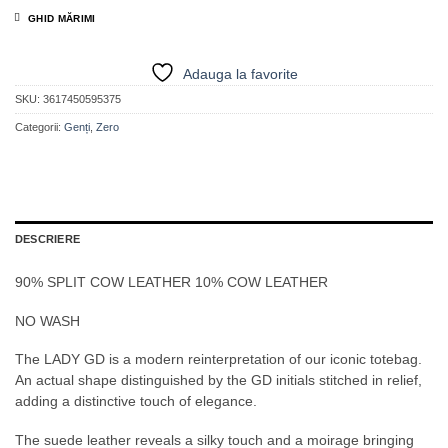
GHID MĂRIMI
Adauga la favorite
SKU:
3617450595375
Categorii:
Genți
,
Zero
DESCRIERE
90% SPLIT COW LEATHER 10% COW LEATHER
NO WASH
The LADY GD is a modern reinterpretation of our iconic totebag.
An actual shape distinguished by the GD initials stitched in relief,
adding a distinctive touch of elegance.
The suede leather reveals a silky touch and a moirage bringing