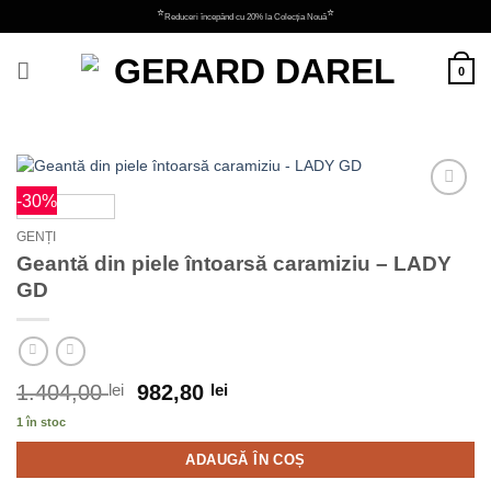
Skip
⭐
⭐
Reduceri începând cu 20% la Colecția Nouă
to
content
0
-30%
Adauga
la
GENȚI
favorite
Geantă din piele întoarsă caramiziu – LADY
GD
1.404,00
lei
982,80
lei
1 în stoc
ADAUGĂ ÎN COȘ