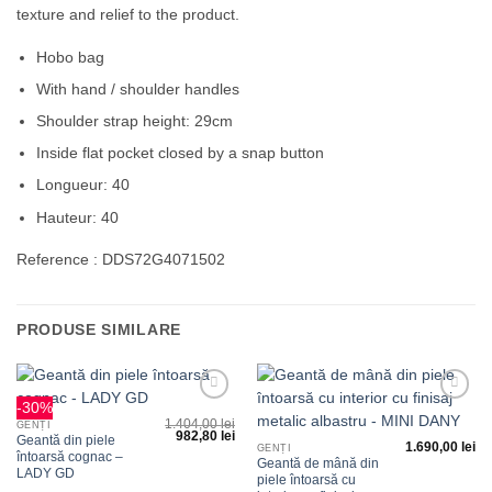
texture and relief to the product.
Hobo bag
With hand / shoulder handles
Shoulder strap height: 29cm
Inside flat pocket closed by a snap button
Longueur: 40
Hauteur: 40
Reference : DDS72G4071502
PRODUSE SIMILARE
-30%
Adauga
Adauga
1.404,00
lei
la
la
GENȚI
982,80
lei
favorite
favorite
Geantă din piele
1.690,00
lei
GENȚI
întoarsă cognac –
Geantă de mână din
LADY GD
piele întoarsă cu