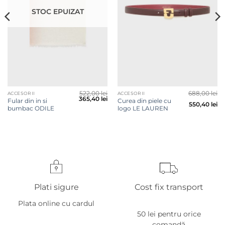
STOC EPUIZAT
522,00
lei
688,00
lei
ACCESORII
ACCESORII
365,40
lei
Fular din in si
Curea din piele cu
550,40
lei
bumbac ODILE
logo LE LAUREN
Plati sigure
Cost fix transport
Plata online cu cardul
50 lei pentru orice
comandă