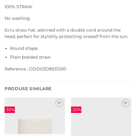
100% STRAW
No washing.
Ecru straw hat, adorned with a double cord around the
head, perfect for stylishly protecting oneself from the sun.
Round shape
Plain braided straw
Reference : DDD03D8931200
PRODUSE SIMILARE
-30%
-20%
Adauga
Adauga
la
la
favorite
favorite