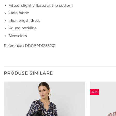
Fitted, slightly flared at the bottom
Plain fabric
Midi-length dress
Round neckline
Sleeveless
Reference : DDRB9D1285201
PRODUSE SIMILARE
-40%
Adauga
la
favorite