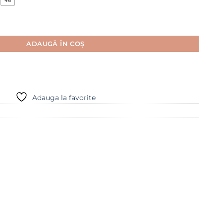
46
de - RIALYA
ADAUGĂ ÎN COȘ
Adauga la favorite