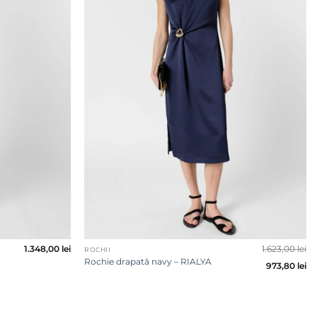
+
1.348,00
lei
1.623,00
lei
ROCHII
Rochie drapată navy – RIALYA
973,80
lei