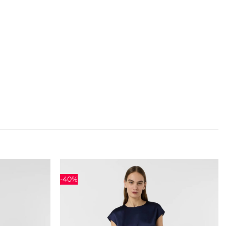
-40%
Adauga
Adauga
la
la
favorite
favorite