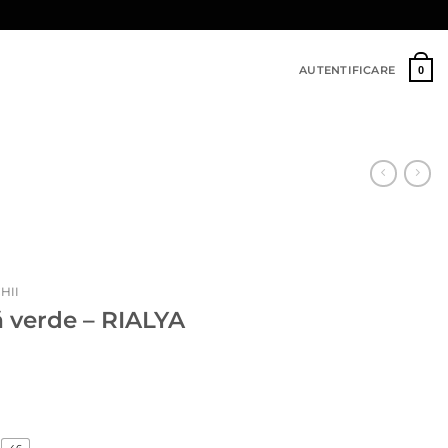
AUTENTIFICARE
0
HII
 verde – RIALYA