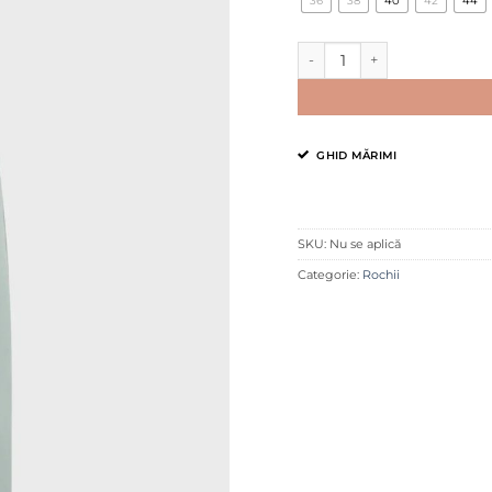
36
38
40
42
44
Cantitate Rochie drapată ver
GHID MĂRIMI
SKU:
Nu se aplică
Categorie:
Rochii