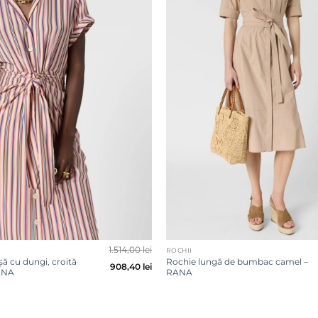
+
1.514,00
lei
ROCHII
ă cu dungi, croită
Rochie lungă de bumbac camel –
908,40
lei
AENA
RANA