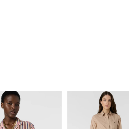
Adauga
la
favorite