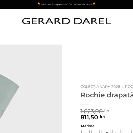
Reduceri începând cu 20% la Colecția Nouă
Adauga
la
favorite
COLECȚIA VARĂ 2026
/
ROC
Rochie drapată
1.623,00
lei
811,50
lei
Mărime