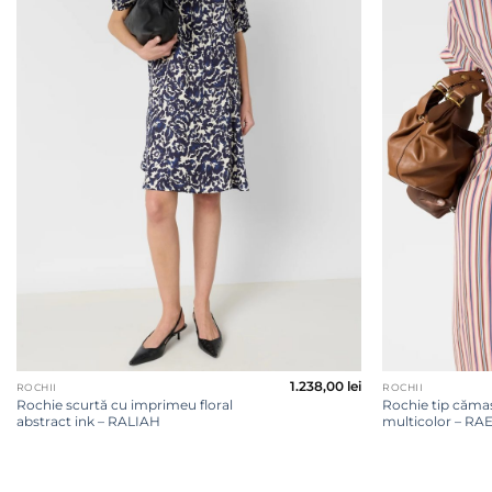
+
+
1.238,00
lei
ROCHII
ROCHII
Rochie scurtă cu imprimeu floral
Rochie tip cămaș
abstract ink – RALIAH
multicolor – R