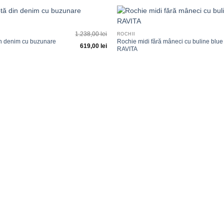
+
Adauga
1.238,00
lei
ROCHII
la
in denim cu buzunare
Rochie midi fără mâneci cu buline blue
favorite
619,00
lei
RAVITA