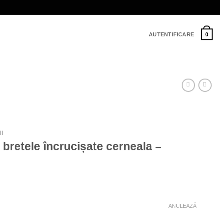
AUTENTIFICARE
0
I
bretele încrucișate cerneala –
ANULEAZĂ