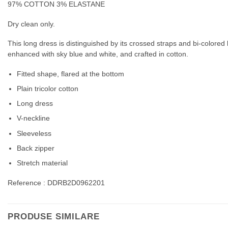
97% COTTON 3% ELASTANE
Dry clean only.
This long dress is distinguished by its crossed straps and bi-colored
enhanced with sky blue and white, and crafted in cotton.
Fitted shape, flared at the bottom
Plain tricolor cotton
Long dress
V-neckline
Sleeveless
Back zipper
Stretch material
Reference : DDRB2D0962201
PRODUSE SIMILARE