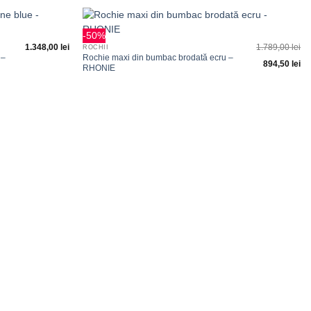
+
-50%
Adauga
Adauga
1.348,00
lei
1.789,00
lei
ROCHII
la
la
 –
Rochie maxi din bumbac brodată ecru –
favorite
favorite
894,50
lei
RHONIE