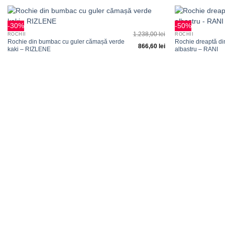
+
+
-30%
-50%
Adauga
1.238,00
lei
ROCHII
ROCHII
la
Rochie din bumbac cu guler cămașă verde
Rochie dreaptă d
favorite
866,60
lei
kaki – RIZLENE
albastru – RANI