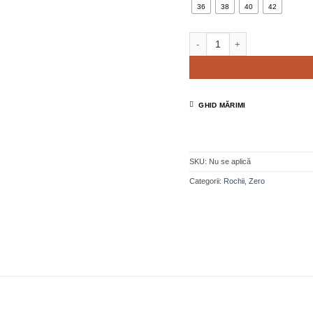
36
38
40
42
Cantitate Rochie lungă cu bre
GHID MĂRIMI
SKU:
Nu se aplică
Categorii:
Rochii
,
Zero