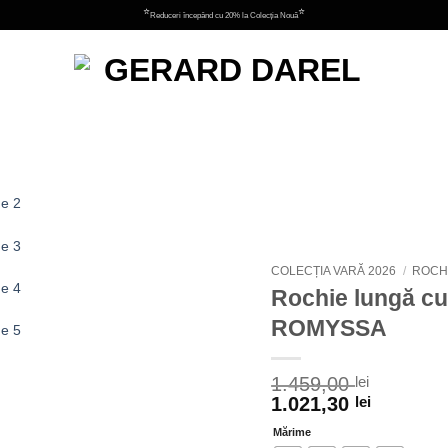
⭐
⭐
Reduceri începând cu 20% la Colecția Nouă
Adauga
la
favorite
COLECȚIA VARĂ 2026
/
ROCHI
Rochie lungă cu 
ROMYSSA
1.459,00
lei
1.021,30
lei
Mărime