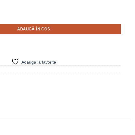
tele încrucișate cerneala - ROMYSSA
ADAUGĂ ÎN COȘ
Adauga la favorite