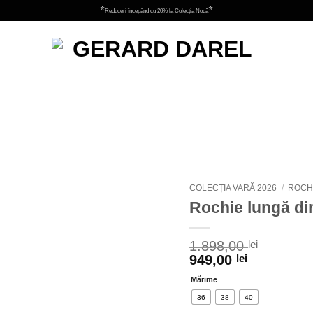
⭐
⭐
Reduceri începând cu 20% la Colecția Nouă
Adauga
la
favorite
COLECȚIA VARĂ 2026
/
ROCHI
Rochie lungă di
1.898,00
lei
949,00
lei
Mărime
36
38
40