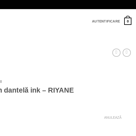
AUTENTIFICARE
0
I
n dantelă ink – RIYANE
ANULEAZĂ