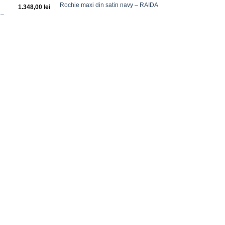
Adauga
Adauga
Rochie maxi din satin navy – RAIDA
1.348,00
lei
la
la
 –
favorite
favorite