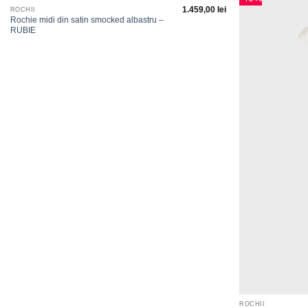
Adauga
1.459,00
lei
ROCHII
la
Rochie midi din satin smocked albastru –
favorite
RUBIE
+
ROCHII