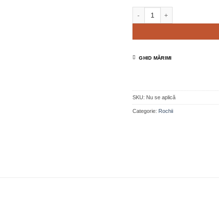
Cantitate Rochie lungă din dant
GHID MĂRIMI
SKU:
Nu se aplică
Categorie:
Rochii