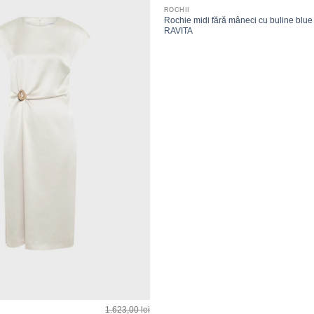
Adauga
ROCHII
la
Rochie midi fără mâneci cu buline blue
favorite
RAVITA
1.623,00
lei