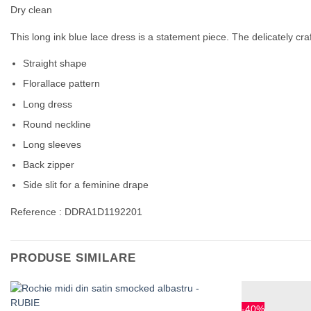
Dry clean
This long ink blue lace dress is a statement piece. The delicately cra
Straight shape
Florallace pattern
Long dress
Round neckline
Long sleeves
Back zipper
Side slit for a feminine drape
Reference : DDRA1D1192201
PRODUSE SIMILARE
+
-40%