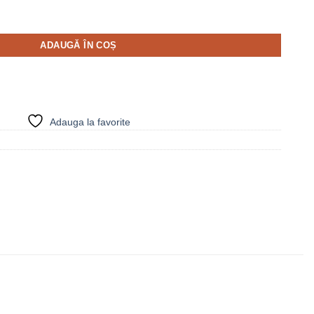
elă ink - RIYANE
ADAUGĂ ÎN COȘ
Adauga la favorite