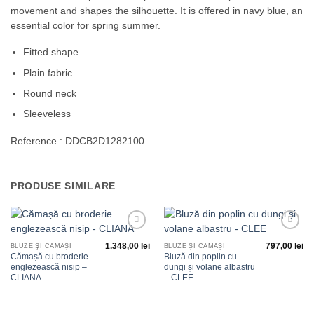
movement and shapes the silhouette. It is offered in navy blue, an
essential color for spring summer.
Fitted shape
Plain fabric
Round neck
Sleeveless
Reference : DDCB2D1282100
PRODUSE SIMILARE
Adauga
Adauga
1.348,00
lei
797,00
lei
la
la
BLUZE ŞI CĂMĂȘI
BLUZE ŞI CĂMĂȘI
favorite
favorite
Cămașă cu broderie
Bluză din poplin cu
englezească nisip –
dungi și volane albastru
CLIANA
– CLEE