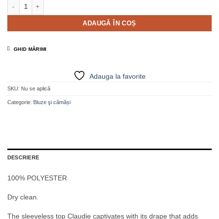
Cantitate Top drapat navy - CLAUDIE
ADAUGĂ ÎN COȘ
GHID MĂRIMI
Adauga la favorite
SKU:
Nu se aplică
Categorie:
Bluze şi cămăși
DESCRIERE
100% POLYESTER
Dry clean.
The sleeveless top Claudie captivates with its drape that adds