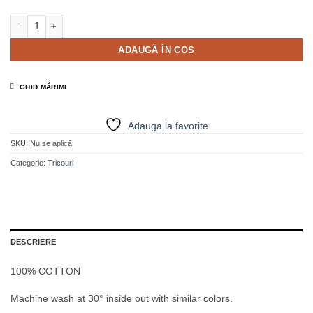
Cantitate Tricou din bumbac cu inscripție pink - MELLY
ADAUGĂ ÎN COȘ
GHID MĂRIMI
Adauga la favorite
SKU:
Nu se aplică
Categorie:
Tricouri
DESCRIERE
100% COTTON
Machine wash at 30° inside out with similar colors.