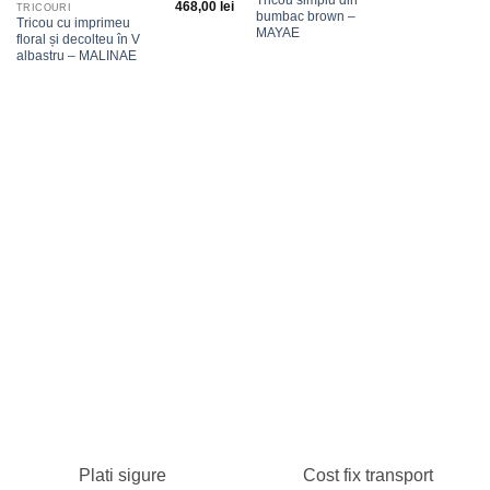
468,00
lei
TRICOURI
bumbac brown –
Tricou cu imprimeu
MAYAE
floral și decolteu în V
albastru – MALINAE
Plati sigure
Cost fix transport