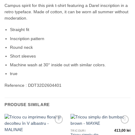
Campus spirit for this pink t-shirt featuring a Darel inscription in a
retro typeface. Made of cotton, it can be worn all summer without
moderation.
Straight fit
Inscription pattern
Round neck
Short sleeves
Machine wash at 30° inside out with similar colors.
true
Reference : DDT32D2604401
PRODUSE SIMILARE
Adauga
Adauga
413,00
lei
la
la
TRICOURI
favorite
favorite
Tricou simplu din