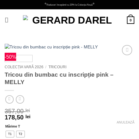
Skip
⭐
⭐
Reduceri începând cu 20% la Colecția Nouă
to
content
0
-50%
Adauga
la
COLECȚIA VARĂ 2026
/
TRICOURI
favorite
Tricou din bumbac cu inscripție pink –
MELLY
357,00
lei
178,50
lei
ANULEAZĂ
Mărime T
T1
T2