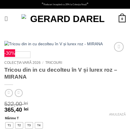
Skip
⭐
⭐
Reduceri începând cu 20% la Colecția Nouă
to
content
0
-30%
Adauga
la
COLECȚIA VARĂ 2026
/
TRICOURI
favorite
Tricou din in cu decolteu în V și lurex roz –
MIRANA
522,00
lei
365,40
lei
ANULEAZĂ
Mărime T
T1
T2
T3
T4