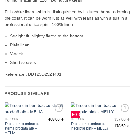
ironing, maximum 110°. Do not dry clean.
This white linen t-shirt is distinguished by its lurex thread adorning
the collar. It can be worn just as well with jeans as with a suit in a
professional office spirit. 100% linen.
Straight fit, slightly flared at the bottom
Plain linen
V-neck
Short sleeves
Reference : DDT23D2524401
PRODUSE SIMILARE
-50%
Adauga
Adauga
468,00
lei
357,00
lei
la
la
TRICOURI
TRICOURI
favorite
favorite
Tricou din bumbac cu
Tricou din bumbac cu
178,50
lei
stemă brodată alb –
inscripție pink – MELLY
MELIA