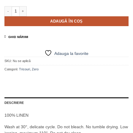
Cantitate Tricou din in cu decolteu în V și lurex roz - MIRANA
ADAUGĂ ÎN COȘ
GHID MĂRIMI
Adauga la favorite
SKU:
Nu se aplică
Categorii:
Tricouri
,
Zero
DESCRIERE
100% LINEN
Wash at 30°, delicate cycle. Do not bleach. No tumble drying. Low