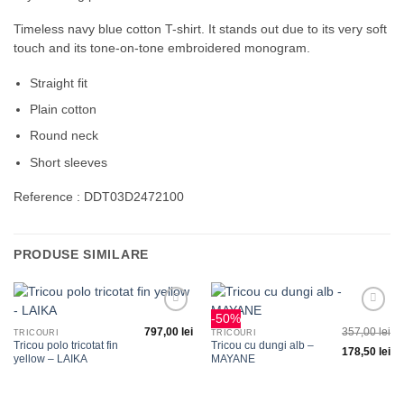
Timeless navy blue cotton T-shirt. It stands out due to its very soft
touch and its tone-on-tone embroidered monogram.
Straight fit
Plain cotton
Round neck
Short sleeves
Reference : DDT03D2472100
PRODUSE SIMILARE
-50%
Adauga
Adauga
797,00
lei
357,00
lei
la
la
TRICOURI
TRICOURI
favorite
favorite
Tricou polo tricotat fin
Tricou cu dungi alb –
178,50
lei
yellow – LAIKA
MAYANE