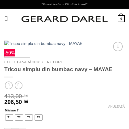
Skip
⭐
⭐
Reduceri începând cu 20% la Colecția Nouă
to
content
0
-50%
Adauga
la
COLECȚIA VARĂ 2026
/
TRICOURI
favorite
Tricou simplu din bumbac navy – MAYAE
413,00
lei
206,50
lei
ANULEAZĂ
Mărime T
T1
T2
T3
T4