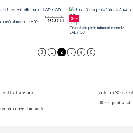
+
1.404,00
lei
-30%
982,80
lei
Adauga
întoarsă albastru – LADY
GENȚI
la
Geantă din piele întoarsă caramiziu –
favorite
LADY GD
1
2
3
4
Cost fix transport
Retur in 30 de zi
30 zile pentru retu
ei pentru orice comandă