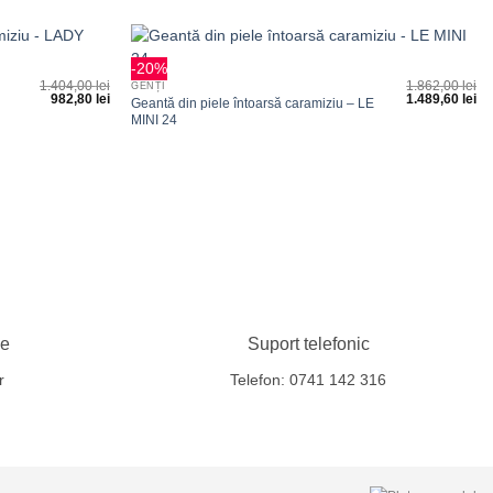
+
-20%
Adauga
Adauga
1.404,00
lei
1.862,00
lei
GENȚI
la
la
982,80
lei
1.489,60
lei
Geantă din piele întoarsă caramiziu – LE
favorite
favorite
MINI 24
le
Suport telefonic
r
Telefon: 0741 142 316