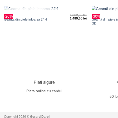
+
+
1.862,00
lei
GENȚI
GENȚI
STOC EPUIZAT
-20%
-30%
1.489,60
lei
Adauga
Geantă din piele 
Geanta din piele intoarsa 24H
la
GD
favorite
Plati sigure
Plata online cu cardul
50 l
Copyright 2026 ©
Gerard Darel