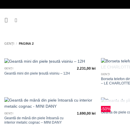
Skip
to
content
GENȚI
/
PAGINA 2
+
+
2.231,00
lei
GENȚI
Adauga
Geantă mini din piele țesută visiniu – 12H
GENȚI
la
Borseta telefon di
favorite
– LE CHARLOTT
+
+
GENȚI
-50%
Adauga
Geanta de piele
1.690,00
lei
GENȚI
la
Geantă de mână din piele întoarsă cu
favorite
interior metalic cognac – MINI DANY