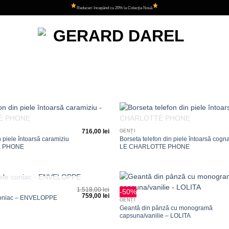
Reduceri începând cu 20% la Colecția Nouă
+
STOC EPUIZAT
STOC EPUIZAT
Adauga
716,00
lei
GENȚI
la
n piele întoarsă caramiziu
Borseta telefon din piele întoarsă cogn
favorite
E PHONE
LE CHARLOTTE PHONE
+
1.518,00
lei
STOC EPUIZAT
-50%
759,00
lei
Adauga
 coniac – ENVELOPPE
GENȚI
la
Geantă din pânză cu monogramă
favorite
capsuna/vanilie – LOLITA