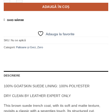
ADAUGĂ ÎN COȘ
GHID MĂRIMI
Adauga la favorite
SKU:
Nu se aplică
Categorii:
Paltoane și Geci
,
Zero
DESCRIERE
100% GOATSKIN SUEDE LINING: 100% POLYESTER
DRY CLEAN BY LEATHER EXPERT ONLY
This brown suede trench coat, with its soft and matte texture,
revisits a classic with a seventies touch. Its structured cut,