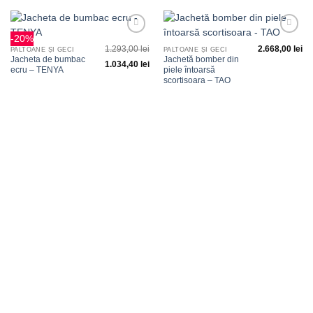
-20%
Adauga
Adauga
1.293,00
lei
2.668,00
lei
la
la
PALTOANE ȘI GECI
PALTOANE ȘI GECI
favorite
favorite
Jacheta de bumbac
Jachetă bomber din
1.034,40
lei
ecru – TENYA
piele întoarsă
scortisoara – TAO