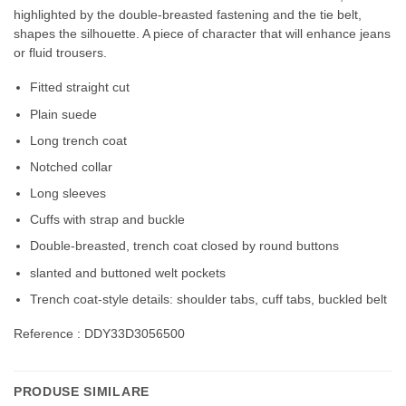
highlighted by the double-breasted fastening and the tie belt,
shapes the silhouette. A piece of character that will enhance jeans
or fluid trousers.
Fitted straight cut
Plain suede
Long trench coat
Notched collar
Long sleeves
Cuffs with strap and buckle
Double-breasted, trench coat closed by round buttons
slanted and buttoned welt pockets
Trench coat-style details: shoulder tabs, cuff tabs, buckled belt
Reference : DDY33D3056500
PRODUSE SIMILARE