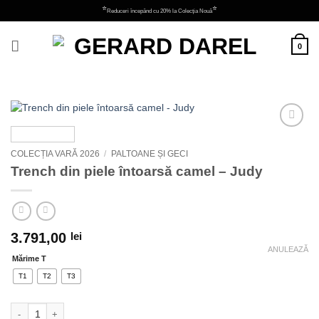
Skip
⭐
⭐
Reduceri începând cu 20% la Colecția Nouă
to
content
0
Adauga
la
COLECȚIA VARĂ 2026
/
PALTOANE ȘI GECI
favorite
Trench din piele întoarsă camel – Judy
3.791,00
lei
ANULEAZĂ
Mărime T
T1
T2
T3
Cantitate Trench din piele întoarsă camel - Judy